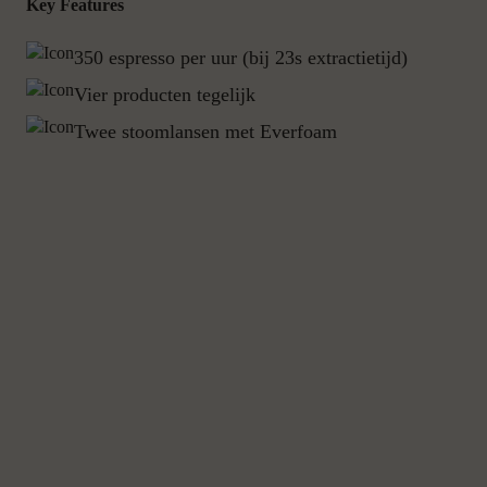
Key Features
350 espresso per uur (bij 23s extractietijd)
Vier producten tegelijk
Twee stoomlansen met Everfoam
Kenmerken
Standaard
e'Leveling
CCI/CSI/API Connection
e'Connect (Telemetry)
Uitloop voor heet water
Stoompijp met Everfoam
1.5-Step
2 x 1.5-Step