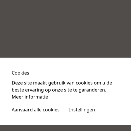
2 x 2 Milk types
Specificaties
Afmetingen (BxDxH):
569 x 743 x 710 mm
Gewicht:
105 kg
Infusiekamer :
2 x 24g
Molen :
Cookies
2 x meules en céramique - 64mm
Deze site maakt gebruik van cookies om u de
Gebruikersinterface :
beste ervaring op onze site te garanderen.
1x Touch Screen (10.1")
Meer informatie
Bonen Canister :
Aanvaard alle cookies
Instellingen
2 x 1.5 Kg
Hoogte koffie-uitloop :
190 mm max.