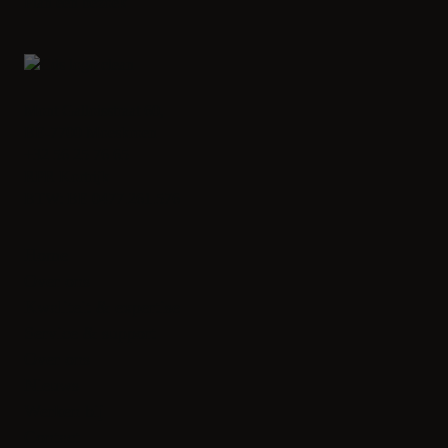
Plan een bezoek
Mont Galloisstraat 60,
BE-7700 Moeskroen
+32 56 25 76 65
RPR Kortrijk
BTW: BE 0477.261.576
Home
Over ons
Kwaliteit & expertise
Service & support
Over ons
Nieuws
Werken bij
Contact