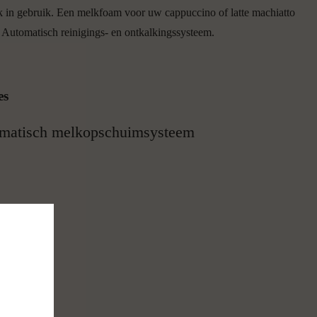
ffice & Vending
k in gebruik. Een melkfoam voor uw cappuccino of latte machiatto
Koffiemachine
. Automatisch reinigings- en ontkalkingssysteem.
Koude drank- en Snackautomaat
Automaat Combinatie
Voedingsproducten Automaat
es
matisch melkopschuimsysteem