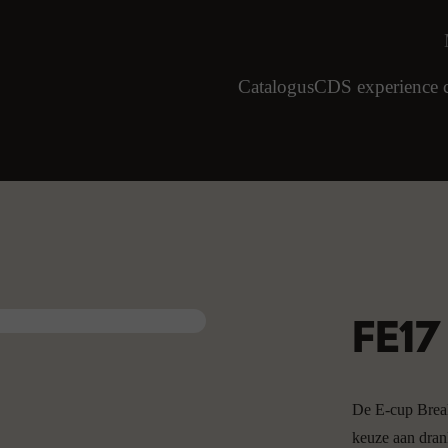
Catalogus
CDS experience c
Wie bent u
H
FE17
D
De E-cup Break 
keuze aan drank