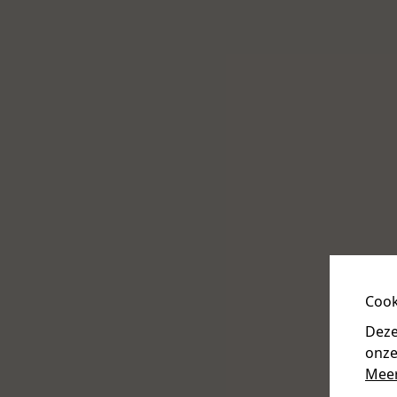
Kenmerken
Standaard
TFT Scherm
Cook
Optioneel
Deze
Watertank van 8L
onze
Specificaties
Meer
Afmetingen (BxDxH):