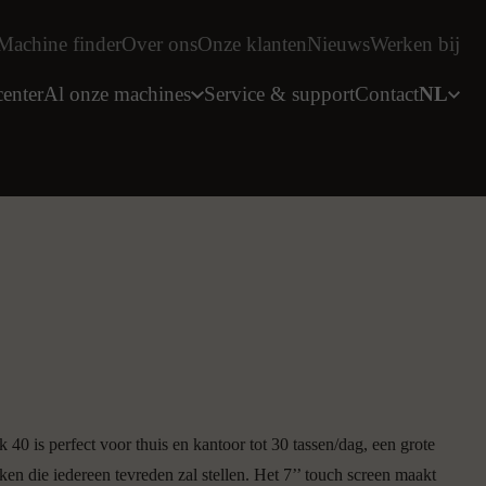
Machine finder
Over ons
Onze klanten
Nieuws
Werken bij
enter
Al onze machines
Service & support
Contact
NL
Onze machines
Onze merken
oReCa
Eversys
Victoria Arduino
Automatische Espressomachine
Nuova Simonelli
Traditionele Espressomachine
FACILenjoy
KoffieMolen
ProBarista
Filterkoffiemachine
Marco
iverse Horeca
Azkoyen
Warm Chocolade Dispenser
Fiorenzato
Melkschuim dispenser
Lonsid
Heet Water Dispenser
Italbedis
40 is perfect voor thuis en kantoor tot 30 tassen/dag, een grote
Water Dispenser
en die iedereen tevreden zal stellen. Het 7’’ touch screen maakt