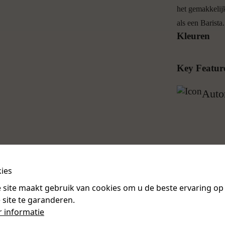
O
het gemakkelij
als een Barista
Kleuren
Key Featur
Auto
ies
 site maakt gebruik van cookies om u de beste ervaring op
 site te garanderen.
 informatie