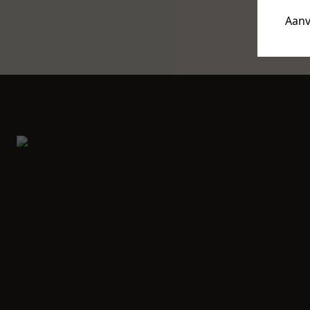
302x463x445
Aanv
Watertank :
4
Bezoek ons en test je koffie!
Plan een bezoek
Mont Galloisstraat 60,
BE-7700 Moeskroen
+32 56 25 76 65
RPR Kortrijk
BTW: BE 0477.261.576
Home
Over ons