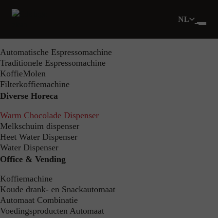
Filters
NL
Toon 0 product
HoReCa
Automatische Espressomachine
Traditionele Espressomachine
Home
Aanbod
Diverse Horeca
KoffieMolen
Warm Chocolade Dispenser
Filterkoffiemachine
Diverse Horeca
Warm Chocolade
Warm Chocolade Dispenser
Dispenser
Melkschuim dispenser
Heet Water Dispenser
Water Dispenser
Office & Vending
Filters
Koffiemachine
Koude drank- en Snackautomaat
Automaat Combinatie
Geen producten gevonden voor
Voedingsproducten Automaat
deze criteria.