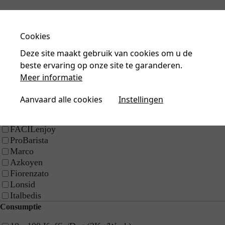
Doelgroep
Cookies
Bezoek ons en test je koffie!
Horeca
Plan een bezoek
Deze site maakt gebruik van cookies om u de
Bedrijven
beste ervaring op onze site te garanderen.
Winkel | Detailhandel
Meer informatie
Merk
Eversys
Aanvaard alle cookies
Instellingen
Mont Galloisstraat 60,
Victoria Arduino
BE-7700 Moeskroen
Nuova Simonelli
+32 56 25 76 65
FACILenjoy
RPR Kortrijk
ProBarista
BTW: BE 0477.261.576
Marco
Azkoyen
Fiorenzato
Home
Lonsid
Over ons
Italbedis
Kwaliteit & expertise
Consumptie
Service & support