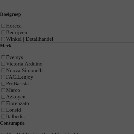
Doelgroep
FE21 Small
Horeca
Bedrijven
Winkel | Detailhandel
FE21 Big
Merk
Eversys
Victoria Arduino
FE61
Nuova Simonelli
FACILenjoy
ProBarista
Marco
FE64
Azkoyen
Fiorenzato
Lonsid
FE65
Italbedis
Consumptie