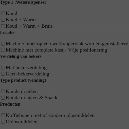
Kwaliteit & expertise
Type 1 :Waterdispenser
Service & support
Koud
Over ons
Koud + Warm
Nieuws
Koud + Warm + Bruis
Werken bij
Locatie
Contact
Machine moet op een werkoppervlak worden geïnstalleerd
Machine met complete kast - Vrije positionering
Verdeling van bekers
© 2026
CDS Automaten
Met bekerverdeling
Disclaimer
Geen bekerverdeling
Privacy Policy
Type product (vending)
Cookie Policy
Website by BOA
Koude dranken
Koude dranken & Snack
Producten
Koffiebonen met of zonder oplosmiddelen
Oplosmiddelen