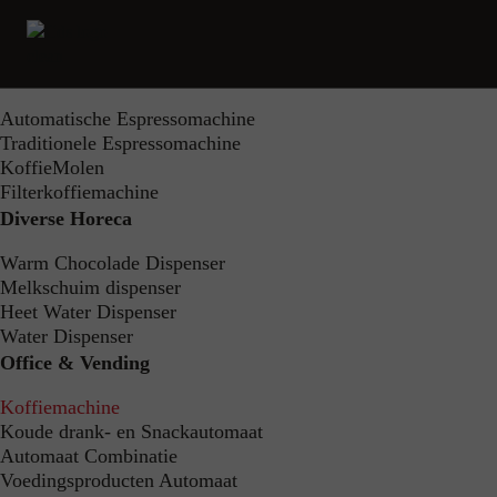
Filters
Toon 15 producten
HoReCa
Automatische Espressomachine
Traditionele Espressomachine
Home
Aanbod
Office & Vending
KoffieMolen
Koffiemachine
Filterkoffiemachine
Diverse Horeca
Koffiemachine
Warm Chocolade Dispenser
Melkschuim dispenser
Heet Water Dispenser
Water Dispenser
Filters
Office & Vending
Koffiemachine
Koude drank- en Snackautomaat
Automaat Combinatie
FE17
Voedingsproducten Automaat