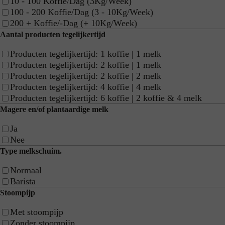
10 - 100 Koffie/Dag (3Kg/Week)
FE66
100 - 200 Koffie/Dag (3 - 10Kg/Week)
200 + Koffie/-Dag (+ 10Kg/Week)
Aantal producten tegelijkertijd
Break 80+ Verse Melk
Producten tegelijkertijd: 1 koffie | 1 melk
Producten tegelijkertijd: 2 koffie | 1 melk
Producten tegelijkertijd: 2 koffie | 2 melk
Producten tegelijkertijd: 4 koffie | 4 melk
Break 100+1
Producten tegelijkertijd: 6 koffie | 2 koffie & 4 melk
Magere en/of plantaardige melk
Ja
Legacy L'2c | Koffie
Nee
Type melkschuim.
Normaal
Legacy L'2m | Koffie & Melk
Barista
Stoompijp
Met stoompijp
Neo Q Espresso
Zonder stoompijp