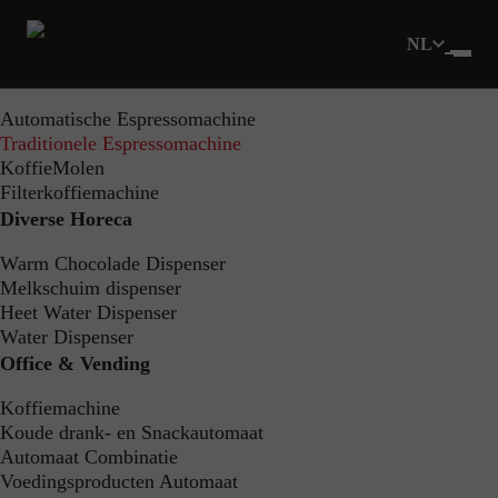
Filters
NL
Toon 0 product
HoReCa
Automatische Espressomachine
Traditionele Espressomachine
Home
Aanbod
HoReCa
KoffieMolen
Traditionele Espressomachine
Filterkoffiemachine
Diverse Horeca
Traditionele
Warm Chocolade Dispenser
Espressomachine
Melkschuim dispenser
Heet Water Dispenser
Water Dispenser
Office & Vending
Filters
Koffiemachine
Koude drank- en Snackautomaat
Automaat Combinatie
Geen producten gevonden voor
Voedingsproducten Automaat
deze criteria.