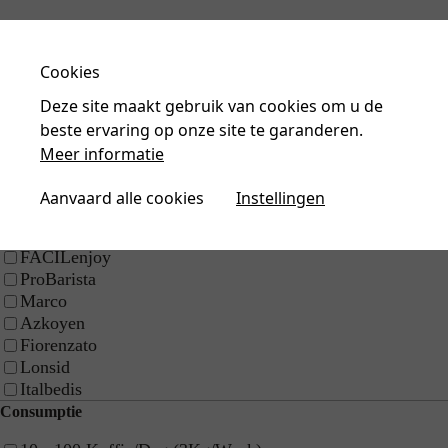
Doelgroep
Cookies
Bezoek ons en test je koffie!
Horeca
Plan een bezoek
Deze site maakt gebruik van cookies om u de
Bedrijven
beste ervaring op onze site te garanderen.
Winkel | Detailhandel
Meer informatie
Merk
Eversys
Aanvaard alle cookies
Instellingen
Mont Galloisstraat 60,
Victoria Arduino
BE-7700 Moeskroen
Nuova Simonelli
+32 56 25 76 65
FACILenjoy
RPR Kortrijk
ProBarista
BTW: BE 0477.261.576
Marco
Azkoyen
Fiorenzato
Home
Lonsid
Over ons
Italbedis
Kwaliteit & expertise
Consumptie
Service & support